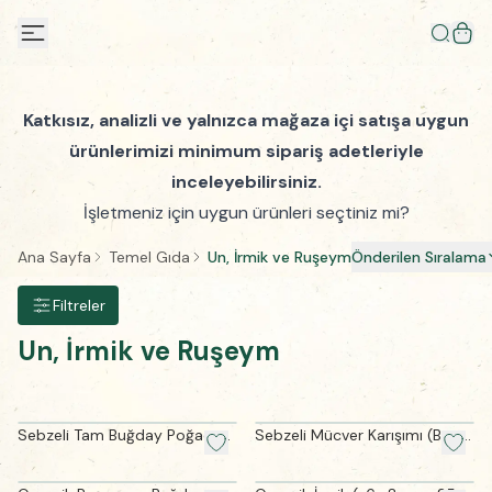
Katkısız, analizli ve yalnızca mağaza içi satışa uygun
ürünlerimizi minimum sipariş adetleriyle
inceleyebilirsiniz.
İşletmeniz için uygun ürünleri seçtiniz mi?
Ana Sayfa
Temel Gıda
Un, İrmik ve Ruşeym
Önderilen Sıralama
Filtreler
Un, İrmik ve Ruşeym
Sebzeli Tam Buğday Poğaça
Sebzeli Mücver Karışımı (Besin
Karışımı (375 gram)
Mayalı-236 gram)