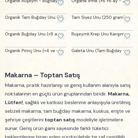
Organik Ruşeym - Buğday
Organik İrmik (+6 +8 ay - 250
Özü (+8 ay - 100 g)
gram)
Organik Tam Buğday Unu (250
Tam Siyez Unu (250 gram)
gram)
Organik Buğday Unu (+8 ay-
Ruşeymli Krep Unu Karışımı
250 gram)
(Katkısız-177 gram)
Organik Pirinç Unu (+4 ve +6
Galeta Unu (Tam Buğday -
ay-250 gram)
200 gram)
Makarna – Toptan Satış
Makarna, pratik hazırlanışı ve geniş kullanım alanıyla satış
noktalarının en güçlü ürün gruplarından biridir.
Makarna,
Lütfen!
, sağlıklı ve katkısız beslenme anlayışıyla üretilmiş;
sebzeli makarna, tam buğday makarna, kuskus, erişte ve
şehriye çeşitlerini
toptan satış
modeliyle işletmelere
sunar. Geniş ürün gamı sayesinde farklı tüketici
beklentilerine hitap eden sürdürülebilir bir raf çeşitliliği