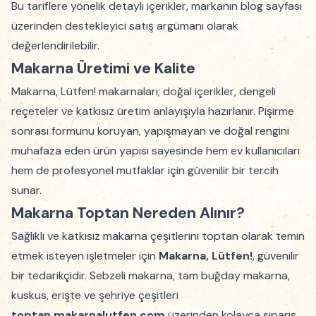
Bu tariflere yönelik detaylı içerikler, markanın blog sayfası
üzerinden destekleyici satış argümanı olarak
değerlendirilebilir.
Makarna Üretimi ve Kalite
Makarna, Lütfen! makarnaları; doğal içerikler, dengeli
reçeteler ve katkısız üretim anlayışıyla hazırlanır. Pişirme
sonrası formunu koruyan, yapışmayan ve doğal rengini
muhafaza eden ürün yapısı sayesinde hem ev kullanıcıları
hem de profesyonel mutfaklar için güvenilir bir tercih
sunar.
Makarna Toptan Nereden Alınır?
Sağlıklı ve katkısız makarna çeşitlerini toptan olarak temin
etmek isteyen işletmeler için
Makarna, Lütfen!
, güvenilir
bir tedarikçidir. Sebzeli makarna, tam buğday makarna,
kuskus, erişte ve şehriye çeşitleri
toptan.makarnalutfen.com
üzerinden kolayca sipariş