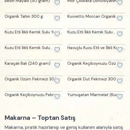
Besin Mayası (50 gram)
Mor Çilokata (Antosiyaninli
Fındık Kreması-195 gram)
Organik Tahin 300 g
Kuvvetto Morcan Organik
Baobab Özlü Mor
Meyveli Karışım (220 gram)
Kuzu Etli İlikli Kemik Sulu Yeşil
Kuzu Etli İlikli Kemik Sulu
Kabak Çorbası (165 gram)
Enginar Çorbası (165 gram)
Kuzu Etli İlikli Kemik Sulu
Havuçlu Kuzu Etli ve İlikli Kemik
Bezelye Çorbası (165 gram)
Suyu Çorbası (170 gram)
Karaçalı Balı (240 gram)
Organik Keçiboynuzu Özü 315
g
Organik Üzüm Pekmezi 300 g
Organik Dut Pekmezi 300 g
Organik Keçiboynuzu Pekmezi
Yumuşatan Marmelat (Kuru
300 g
İncir-Kayısı-Erik - 190 gram)
Makarna – Toptan Satış
Makarna, pratik hazırlanışı ve geniş kullanım alanıyla satış