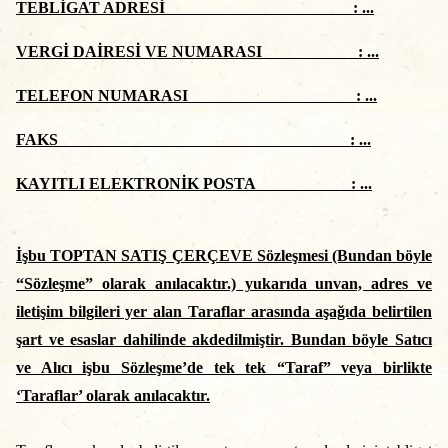
TEBLİGAT ADRESİ : ...
VERGİ DAİRESİ VE NUMARASI : ...
TELEFON NUMARASI : ...
FAKS : ...
KAYITLI ELEKTRONİK POSTA : ...
İşbu TOPTAN SATIŞ ÇERÇEVE Sözleşmesi (Bundan böyle
“Sözleşme” olarak anılacaktır.) yukarıda unvan, adres ve
iletişim bilgileri yer alan Taraflar arasında aşağıda belirtilen
şart ve esaslar dahilinde akdedilmiştir. Bundan böyle Satıcı
ve Alıcı işbu Sözleşme’de tek tek “Taraf” veya birlikte
‘Taraflar’ olarak anılacaktır.