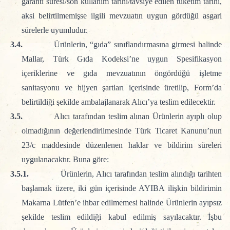
garanti süresi/son kullanım tarihi/tavsiye edilen tüketim tarihi,
aksi belirtilmemişse ilgili mevzuatın uygun gördüğü asgari
sürelerle uyumludur.
3.4.
Ürünlerin, “gıda” sınıflandırmasına girmesi halinde
Mallar, Türk Gıda Kodeksi’ne uygun Spesifikasyon
içeriklerine ve gıda mevzuatının öngördüğü işletme
sanitasyonu ve hijyen şartları içerisinde üretilip, Form’da
belirtildiği şekilde ambalajlanarak Alıcı’ya teslim edilecektir.
3.5.
Alıcı tarafından teslim alınan Ürünlerin ayıplı olup
olmadığının değerlendirilmesinde Türk Ticaret Kanunu’nun
23/c maddesinde düzenlenen haklar ve bildirim süreleri
uygulanacaktır. Buna göre:
3.5.1.
Ürünlerin, Alıcı tarafından teslim alındığı tarihten
başlamak üzere, iki gün içerisinde AYIBA ilişkin bildirimin
Makarna Lütfen’e ihbar edilmemesi halinde Ürünlerin ayıpsız
şekilde teslim edildiği kabul edilmiş sayılacaktır. İşbu