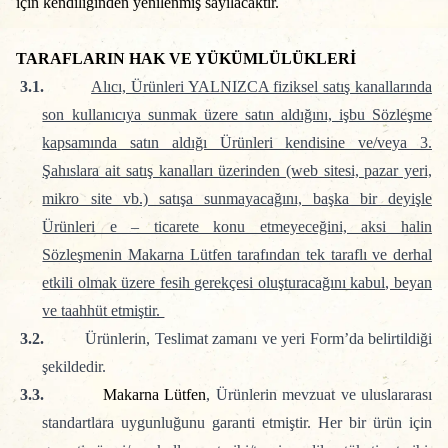
için kendiliğinden yenilenmiş sayılacaktır.
TARAFLARIN HAK VE YÜKÜMLÜLÜKLERİ
3.1.
Alıcı, Ürünleri YALNIZCA fiziksel satış kanallarında
son kullanıcıya sunmak üzere satın aldığını, işbu Sözleşme
kapsamında satın aldığı Ürünleri kendisine ve/veya 3.
Şahıslara ait satış kanalları üzerinden (web sitesi, pazar yeri,
mikro site vb.) satışa sunmayacağını, başka bir deyişle
Ürünleri e – ticarete konu etmeyeceğini, aksi halin
Sözleşmenin Makarna Lütfen tarafından tek taraflı ve derhal
etkili olmak üzere fesih gerekçesi oluşturacağını kabul, beyan
ve taahhüt etmiştir.
3.2.
Ürünlerin, Teslimat zamanı ve yeri Form’da belirtildiği
şekildedir.
3.3.
Makarna Lütfen
, Ürünlerin mevzuat ve uluslararası
standartlara uygunluğunu garanti etmiştir. Her bir ürün için