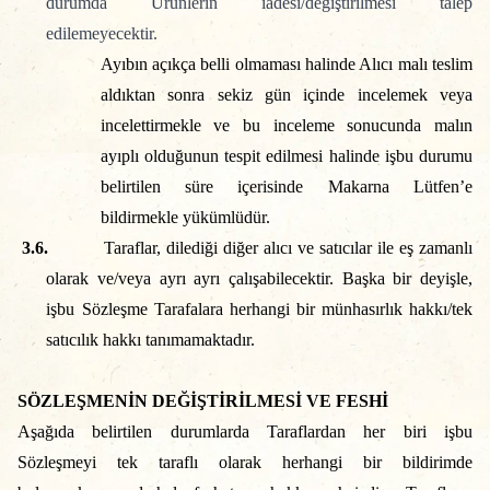
durumda Ürünlerin iadesi/değiştirilmesi talep
edilemeyecektir.
Ayıbın açıkça belli olmaması halinde Alıcı malı teslim
aldıktan sonra sekiz gün içinde incelemek veya
incelettirmekle ve bu inceleme sonucunda malın
ayıplı olduğunun tespit edilmesi halinde işbu durumu
belirtilen süre içerisinde Makarna Lütfen’e
bildirmekle yükümlüdür.
3.6.
Taraflar, dilediği diğer alıcı ve satıcılar ile eş zamanlı
olarak ve/veya ayrı ayrı çalışabilecektir. Başka bir deyişle,
işbu Sözleşme Tarafalara herhangi bir münhasırlık hakkı/tek
satıcılık hakkı tanımamaktadır.
SÖZLEŞMENİN DEĞİŞTİRİLMESİ VE FESHİ
Aşağıda belirtilen durumlarda Taraflardan her biri işbu
Sözleşmeyi tek taraflı olarak herhangi bir bildirimde