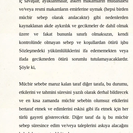
iç savaşlar, ayaklanmalar, askeri makamların müdahalesi
ve/veya resmi makamların emirlerine uymak (hepsi birden
mücbir sebep olarak anılacaktır) gibi nedenlerden
kaynaklanan akde aykırılık ve gecikmeler de dahil olmak
üzere ve fakat bununla sınırlı olmaksızın, kendi
kontrolünde olmayan sebep ve koşullardan ötürü işbu
Sözleşmedeki yükümlülüklerini ifa edememekten veya
ifada gecikmeden ötürü sorumlu tutulamayacaklardır.
Şöyle ki,
Mücbir sebebe maruz kalan taraf diğer tarafa, bu durumu,
etkilerini ve tahmini süresini yazılı olarak derhal bildirecek
ve en kısa zamanda mücbir sebebin olumsuz etkilerini
bertaraf etmek ve edimlerini eskisi gibi ifa etmek için her
türlü gayreti gösterecektir. Diğer taraf da iş bu mücbir
sebep süresince edim ve/veya taleplerini askıya alacağını