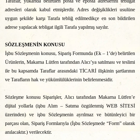
Taraflar, yukarıda belirtilen posta ve eposta adreslerini tebligat
adresleri olarak kabul etmişlerdir. Adres değişiklikleri usulüne
uygun şekilde karşı Tarafa tebliğ edilmedikçe en son bildirilen
adrese yapılacak tebligat ilgili Tarafa yapılmış sayılır.
SÖZLEŞMENİN KONUSU
İşbu Sözleşmenin konusu, Sipariş Formunda (Ek – 1’de) belirtilen
Ürünlerin, Makarna Lütfen tarafından Alıcı’ya satılması ve teslimi
ile bu kapsamda Taraflar
arasındaki TİCARİ ilişkinin şartlarının
ve Tarafların hak ve yükümlülüklerinin belirlenmesidir.
Sözleşme konusu
Siparişler, Alıcı tarafından Makarna Lütfen’e
dijital yollarla (işbu Alım – Satıma özgülenmiş WEB SİTESİ
üzerinden) ve işbu Sözleşmenin ayrılmaz ve bütünleyici bir
parçası olan, Sipariş Formlarıyla (İşbu Sözleşmede “Form” olarak
anılacaktır.) verilecektir.