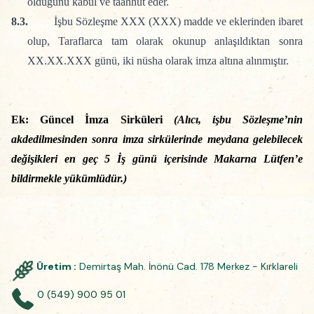
olduğunu
kabul ve taahhüt eder.
8.3.
İşbu Sözleşme XXX (XXX) madde ve eklerinden ibaret
olup, Taraflarca tam olarak okunup anlaşıldıktan sonra
XX.XX.XXX günü, iki nüsha olarak imza altına alınmıştır.
Ek:
Güncel İmza Sirküleri
(Alıcı, işbu Sözleşme’nin
akdedilmesinden sonra imza sirkülerinde meydana gelebilecek
değişikleri en geç 5 İş günü içerisinde Makarna Lütfen’e
bildirmekle yükümlüdür.)
Üretim :
Demirtaş Mah. İnönü Cad. 178 Merkez - Kırklareli
0 (549) 900 95 01