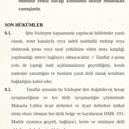
münhasır yetkili olacağı konusunda taraflar mutabakata
varmışlardır.
SON HÜKÜMLER
8.1.
İşbu Sözleşme kapsamında yapılacak bildirimler yazılı
olarak, noter kanalıyla veya iadeli taahhütlü mektup veya
elektronik posta veya taraf yetkilisine elden imza karşılığı
yapılmadığı sürece bağlayıcı olmayacaktır. //
Taraflar e-posta
yolu ile yaptığı iradi açıklamalarının geçerliliğine, kendi
iradesine yansıttığını ve bunların yazılı delil olarak kendisini
bağladığını kabul eder.
8.2.
Taraflar arasında bu Sözleşme’den doğabilecek hesap
uyuşmazlığının ve her türlü uyuşmazlığın çözümünde
Makarna Lütfen ticari defterleri ve ticari defterlere intikal
etmiş olsun olmasın her türlü belge ve kayıtlarının HMK 193.
Madde uyarınca geçerli, bağlayıcı, kesin ve münhasır delil