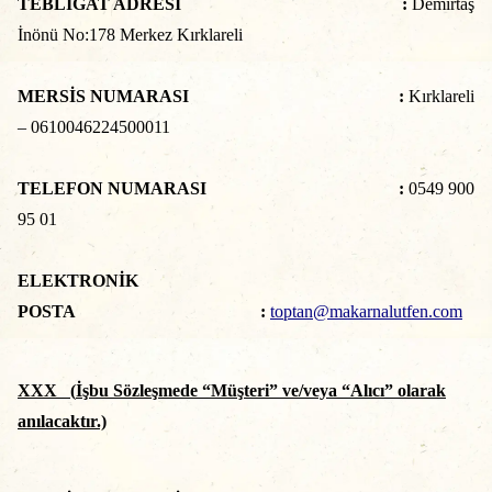
TEBLİGAT ADRESİ :
Demirtaş
İnönü No:178 Merkez Kırklareli
MERSİS NUMARASI :
Kırklareli
– 0610046224500011
TELEFON NUMARASI :
0549 900
95 01
ELEKTRONİK
POSTA :
toptan@makarnalutfen.com
XXX (
İşbu Sözleşmede “Müşteri” ve/veya “Alıcı” olarak
anılacaktır.)