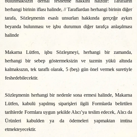
bulunmaksızın derhal feshetme hakkını haizdir:
Tarafların
herhangi birinin iflası halinde, // Taraflardan herhangi birinin diğer
tarafa, Sözleşmenin esaslı unsurları hakkında gerçeğe aykırı
beyanda bulunması ve işbu durumun diğer tarafça anlaşılması
halinde
Makarna Lütfen, işbu Sözleşmeyi, herhangi bir zamanda,
herhangi bir sebep göstermeksizin ve tazmin yükü altında
kalmaksızın, tek taraflı olarak, 5 (beş) gün önel vermek suretiyle
feshedebilecektir.
Sözleşmenin herhangi bir nedenle sona ermesi halinde, Makarna
Lütfen, kabulü yapılmış siparişleri ilgili Formlarda belirtilen
tarihlerde Formlara uygun şekilde Alıcı’ya teslim edecek, Alıcı da
Ürünleri kabulden ya da ödemeleri yapmaktan imtina
etmekteyecektir.