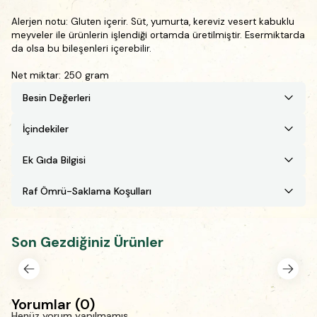
Alerjen notu:
Gluten içerir. Süt, yumurta, k
ereviz vesert kabuklu
meyveler ile ürünlerin işlendiği ortamda üretilmiştir. Esermiktarda
da olsa bu bileşenleri içerebilir.
Net miktar: 250 gram
Besin Değerleri
İçindekiler
Ek Gıda Bilgisi
Raf Ömrü-Saklama Koşulları
Son Gezdiğiniz Ürünler
Yorumlar
(
0
)
Henüz yorum yapılmamış