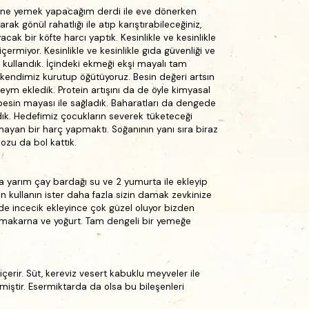
e ne yemek yapacağım derdi ile eve dönerken
k gönül rahatlığı ile atıp karıştırabileceğiniz,
cak bir köfte harcı yaptık. Kesinlikle ve kesinlikle
çermiyor. Kesinlikle ve kesinlikle gıda güvenliği ve
r kullandık. İçindeki ekmeği ekşi mayalı tam
kendimiz kurutup öğütüyoruz. Besin değeri artsın
eym ekledik. Protein artışını da de öyle kimyasal
besin mayası ile sağladık. Baharatları da dengede
ık. Hedefimiz çocukların severek tüketeceği
olmayan bir harç yapmaktı. Soğanının yanı sıra biraz
ozu da bol kattık.
a yarım çay bardağı su ve 2 yumurta ile ekleyip
n kullanın ister daha fazla sizin damak zevkinize
 de incecik ekleyince çok güzel oluyor bizden
i makarna ve yoğurt. Tam dengeli bir yemeğe
erir. Süt, k
ereviz vesert kabuklu meyveler ile
lmiştir. Esermiktarda da olsa bu bileşenleri