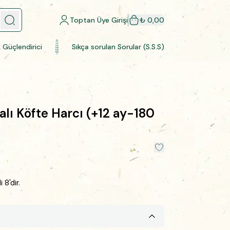
Toptan Üye Girişi
₺ 0,00
k Güçlendirici
Sıkça sorulan Sorular (S.S.S)
alı Köfte Harcı (+12 ay-180
8'dir.