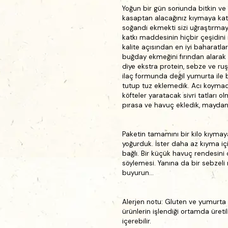
Yoğun bir gün sonunda bitkin v
kasaptan alacağınız kıymaya katara
soğandı ekmekti sizi uğraştırmaya
katkı maddesinin hiçbir çeşidini i
kalite açısından en iyi baharatla
buğday ekmeğini fırından alarak 
diye ekstra protein, sebze ve ruş
ilaç formunda değil yumurta ile 
tutup tuz eklemedik. Acı koymad
köfteler yaratacak sivri tatları 
pırasa ve havuç ekledik, maydan
Paketin tamamını bir kilo kıymay
yoğurduk. İster daha az kıyma içi
bağlı. Bir küçük havuç rendesini
söylemesi. Yanına da bir sebzel
buyurun...
Alerjen notu:
Gluten ve yumurta iç
ürünlerin işlendiği ortamda üreti
içerebilir.