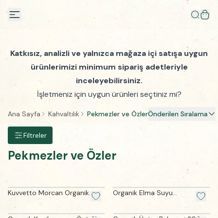
Katkısız, analizli ve yalnızca mağaza içi satışa uygun
ürünlerimizi minimum sipariş adetleriyle
inceleyebilirsiniz.
İşletmeniz için uygun ürünleri seçtiniz mi?
Ana Sayfa
Kahvaltılık
Pekmezler ve Özler
Önderilen Sıralama
Filtreler
Pekmezler ve Özler
Kuvvetto Morcan Organik
Organik Elma Suyu
Baobab Özlü Mor
Konsantresi (250 ml)
Meyveli Karışım (220 gram)