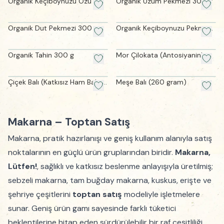
Organik Keçiboynuzu Özü 315
Organik Üzüm Pekmezi 300 g
g
Organik Dut Pekmezi 300 g
Organik Keçiboynuzu Pekmezi
300 g
Organik Tahin 300 g
Mor Çilokata (Antosiyaninli
Fındık Kreması-195 gram)
Çiçek Balı (Katkısız Ham Bal -
Meşe Balı (260 gram)
250 g)
Makarna – Toptan Satış
Makarna, pratik hazırlanışı ve geniş kullanım alanıyla satış
noktalarının en güçlü ürün gruplarından biridir.
Makarna,
Lütfen!
, sağlıklı ve katkısız beslenme anlayışıyla üretilmiş;
sebzeli makarna, tam buğday makarna, kuskus, erişte ve
şehriye çeşitlerini
toptan satış
modeliyle işletmelere
sunar. Geniş ürün gamı sayesinde farklı tüketici
beklentilerine hitap eden sürdürülebilir bir raf çeşitliliği