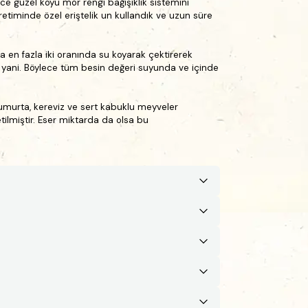
ce güzel koyu mor rengi bağışıklık sistemini
retiminde özel eriştelik un kullandık ve uzun süre
a en fazla iki oranında su koyarak çektirerek
i yani. Böylece tüm besin değeri suyunda ve içinde
umurta, kereviz ve sert kabuklu meyveler
etilmiştir. Eser miktarda da olsa bu