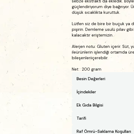
sebze ekstraktı
da ekledik. Böyle
güçlendiriyorum diye bağırıyor. Ü
düşük sıcaklıkta kuruttuk.
Lütfen siz de bire bir buçuk ya d
pişirin. Demleme usulü pilav gib
kalacaktır eriştemizin.
Alerjen notu:
Gluten içerir.
Süt, y
ileürünlerin işlendiği ortamda ür
bileşenleriiçerebilir.
Net : 200 gram
Besin Değerleri
İçindekiler
Ek Gıda Bilgisi
Tarifi
Raf Ömrü-Saklama Koşulları