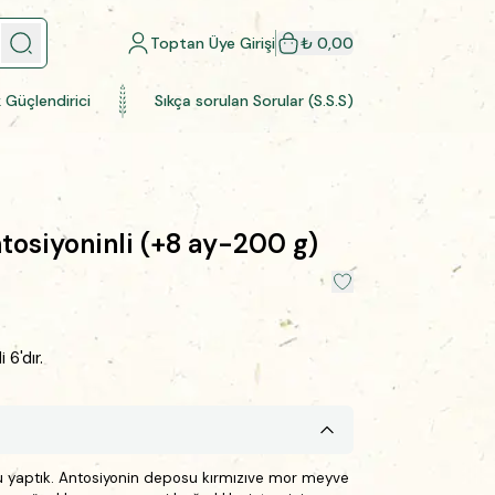
Toptan Üye Girişi
₺ 0,00
k Güçlendirici
Sıkça sorulan Sorular (S.S.S)
tosiyoninli (+8 ay-200 g)
6'dır.
lu yaptık. Antosiyonin deposu
kırmızıve mor meyve