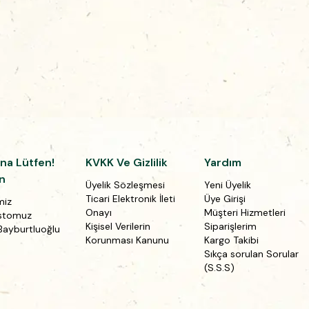
na Lütfen!
KVKK Ve Gizlilik
Yardım
n
Üyelik Sözleşmesi
Yeni Üyelik
Ticari Elektronik İleti
Üye Girişi
miz
Onayı
Müşteri Hizmetleri
stomuz
Kişisel Verilerin
Siparişlerim
Bayburtluoğlu
Korunması Kanunu
Kargo Takibi
Sıkça sorulan Sorular
(S.S.S)