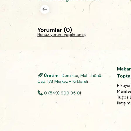
Yorumlar
(
0
)
Henüz yorum yapılmamış
Makar
Üretim :
Demirtaş Mah. İnönü
Topta
Cad. 178 Merkez - Kırklareli
Hikaye
Manife
0 (549) 900 95 01
Tuğba 
İletişim