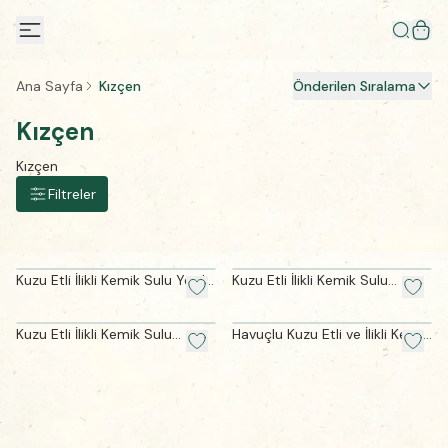
Ana Sayfa
Kızçen
Önderilen Sıralama
Kızçen
Kızçen
Filtreler
Kuzu Etli İlikli Kemik Sulu Yeşil
Kuzu Etli İlikli Kemik Sulu
Kabak Çorbası (165 gram)
Enginar Çorbası (165 gram)
Kuzu Etli İlikli Kemik Sulu
Havuçlu Kuzu Etli ve İlikli Kemik
Bezelye Çorbası (165 gram)
Suyu Çorbası (170 gram)