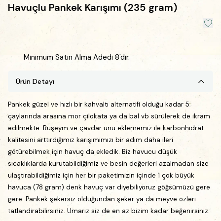
Havuçlu Pankek Karışımı (235 gram)
Minimum Satın Alma Adedi 8'dir.
Ürün Detayı
Pankek güzel ve hızlı bir kahvaltı alternatifi olduğu kadar 5
çaylarında arasına mor çilokata ya da bal vb sürülerek de ikram
edilmekte. Ruşeym ve çavdar unu eklememiz ile karbonhidrat
kalitesini arttırdığımız karışımımızı bir adım daha ileri
götürebilmek için havuç da ekledik. Biz havucu düşük
sıcaklıklarda kurutabildiğimiz ve besin değerleri azalmadan size
ulaştırabildiğimiz için her bir paketimizin içinde 1 çok büyük
havuca (78 gram) denk havuç var diyebiliyoruz göğsümüzü gere
gere. Pankek şekersiz olduğundan şeker ya da meyve özleri
tatlandırabilirsiniz. Umarız siz de en az bizim kadar beğenirsiniz.